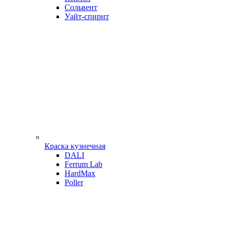
Сольвент
Уайт-спирит
Краска кузнечная
DALI
Ferrum Lab
HardMax
Poller