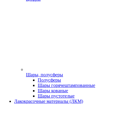
Шары, полусферы
Полусферы
Шары горячештампованные
Шары кованые
Шары пустотелые
Лакокрасочные материалы (ЛКМ)