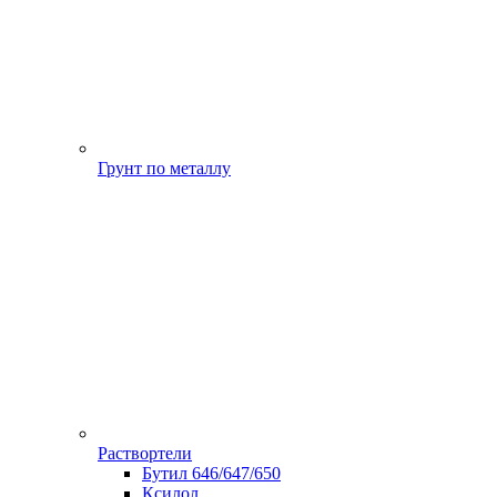
Грунт по металлу
Раствортели
Бутил 646/647/650
Ксилол