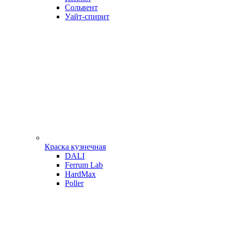
Сольвент
Уайт-спирит
Краска кузнечная
DALI
Ferrum Lab
HardMax
Poller