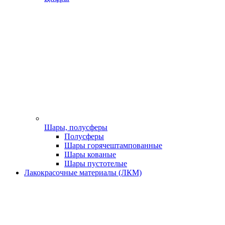
Шары, полусферы
Полусферы
Шары горячештампованные
Шары кованые
Шары пустотелые
Лакокрасочные материалы (ЛКМ)