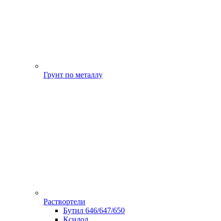
Грунт по металлу
Раствортели
Бутил 646/647/650
Ксилол