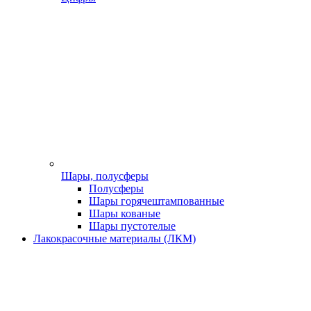
Шары, полусферы
Полусферы
Шары горячештампованные
Шары кованые
Шары пустотелые
Лакокрасочные материалы (ЛКМ)