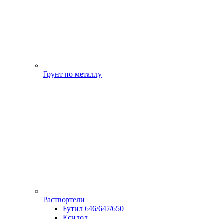
Грунт по металлу
Раствортели
Бутил 646/647/650
Ксилол