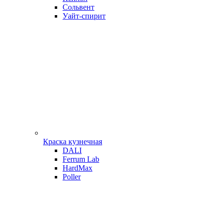
Сольвент
Уайт-спирит
Краска кузнечная
DALI
Ferrum Lab
HardMax
Poller