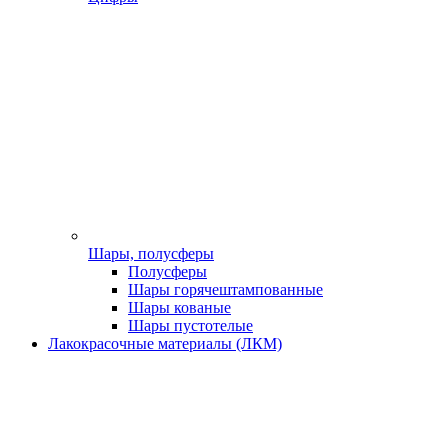
Шары, полусферы
Полусферы
Шары горячештампованные
Шары кованые
Шары пустотелые
Лакокрасочные материалы (ЛКМ)