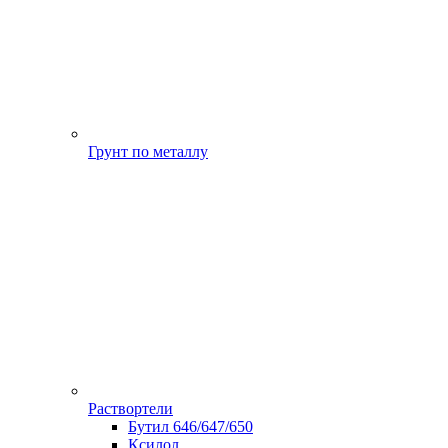
Грунт по металлу
Раствортели
Бутил 646/647/650
Ксилол