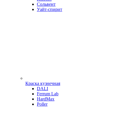
Сольвент
Уайт-спирит
Краска кузнечная
DALI
Ferrum Lab
HardMax
Poller