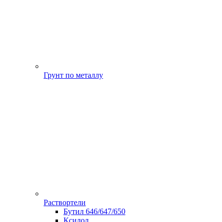
Грунт по металлу
Раствортели
Бутил 646/647/650
Ксилол