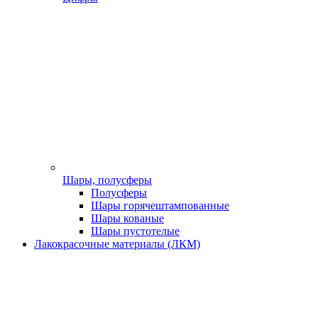
Шары, полусферы
Полусферы
Шары горячештампованные
Шары кованые
Шары пустотелые
Лакокрасочные материалы (ЛКМ)