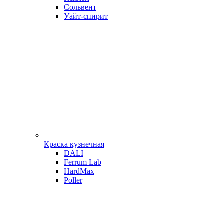
Сольвент
Уайт-спирит
Краска кузнечная
DALI
Ferrum Lab
HardMax
Poller