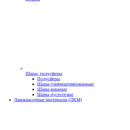
Шары, полусферы
Полусферы
Шары горячештампованные
Шары кованые
Шары пустотелые
Лакокрасочные материалы (ЛКМ)