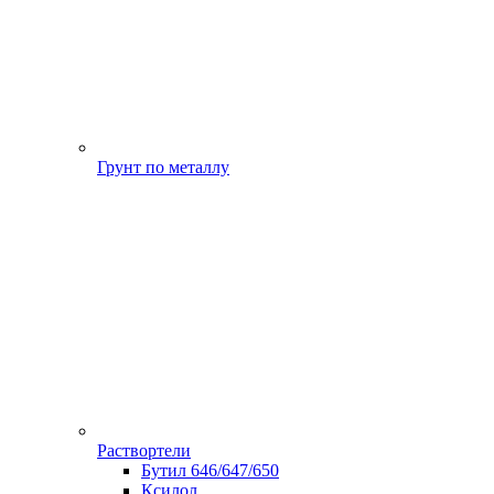
Грунт по металлу
Раствортели
Бутил 646/647/650
Ксилол