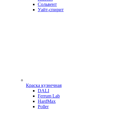
Сольвент
Уайт-спирит
Краска кузнечная
DALI
Ferrum Lab
HardMax
Poller