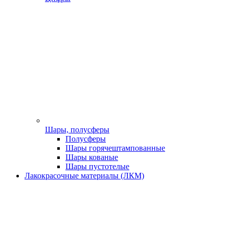
Шары, полусферы
Полусферы
Шары горячештампованные
Шары кованые
Шары пустотелые
Лакокрасочные материалы (ЛКМ)