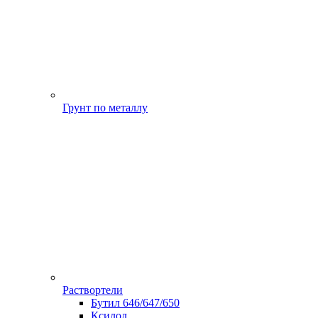
Грунт по металлу
Раствортели
Бутил 646/647/650
Ксилол