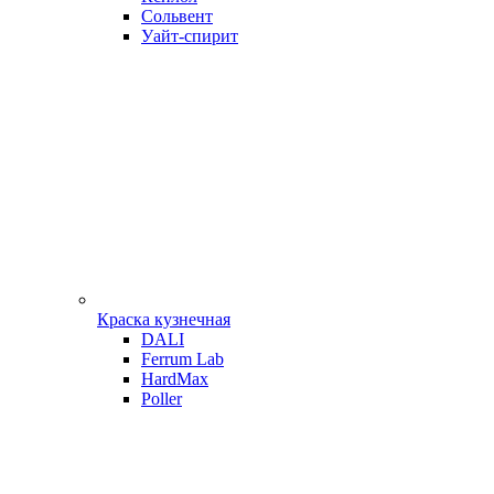
Сольвент
Уайт-спирит
Краска кузнечная
DALI
Ferrum Lab
HardMax
Poller