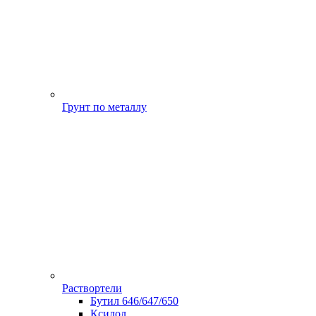
Грунт по металлу
Раствортели
Бутил 646/647/650
Ксилол