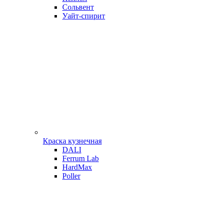
Сольвент
Уайт-спирит
Краска кузнечная
DALI
Ferrum Lab
HardMax
Poller