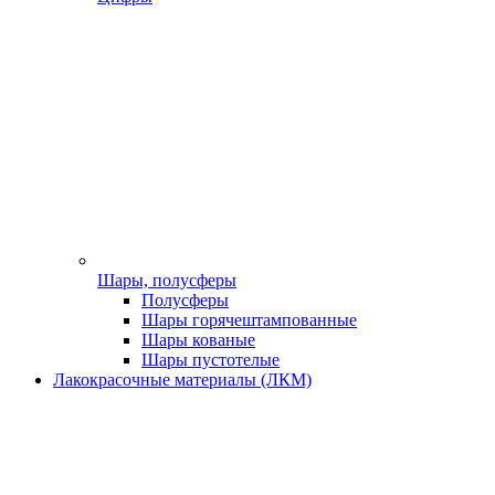
Шары, полусферы
Полусферы
Шары горячештампованные
Шары кованые
Шары пустотелые
Лакокрасочные материалы (ЛКМ)