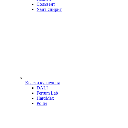
Сольвент
Уайт-спирит
Краска кузнечная
DALI
Ferrum Lab
HardMax
Poller