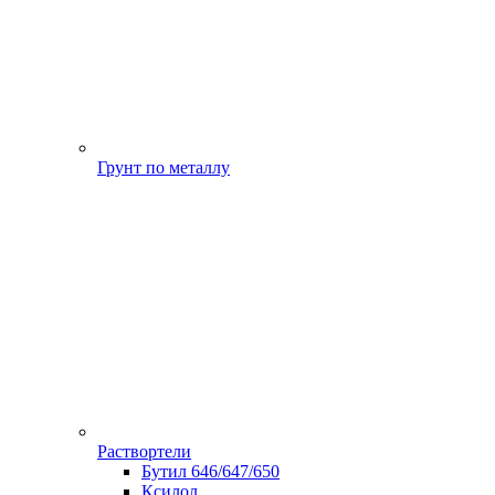
Грунт по металлу
Раствортели
Бутил 646/647/650
Ксилол