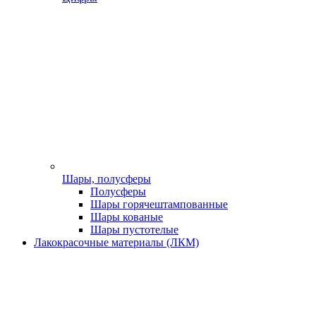
Шары, полусферы
Полусферы
Шары горячештампованные
Шары кованые
Шары пустотелые
Лакокрасочные материалы (ЛКМ)