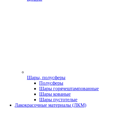
Шары, полусферы
Полусферы
Шары горячештампованные
Шары кованые
Шары пустотелые
Лакокрасочные материалы (ЛКМ)