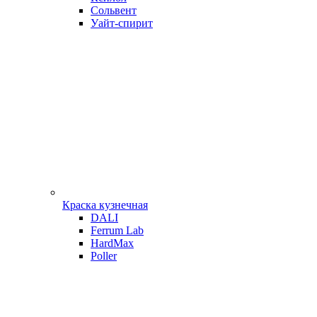
Сольвент
Уайт-спирит
Краска кузнечная
DALI
Ferrum Lab
HardMax
Poller