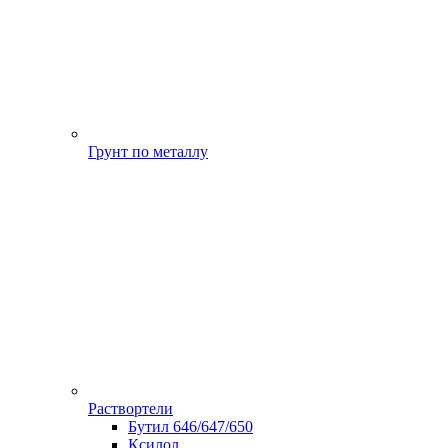
Грунт по металлу
Раствортели
Бутил 646/647/650
Ксилол