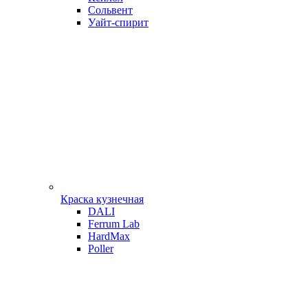
Сольвент
Уайт-спирит
Краска кузнечная
DALI
Ferrum Lab
HardMax
Poller