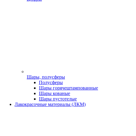
Шары, полусферы
Полусферы
Шары горячештампованные
Шары кованые
Шары пустотелые
Лакокрасочные материалы (ЛКМ)