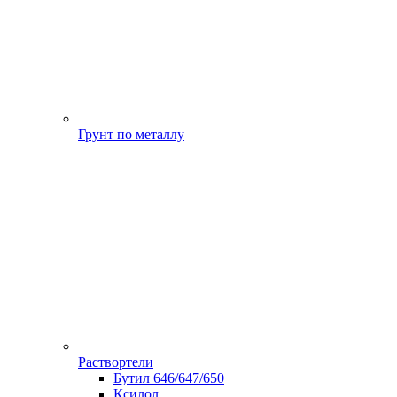
Грунт по металлу
Раствортели
Бутил 646/647/650
Ксилол