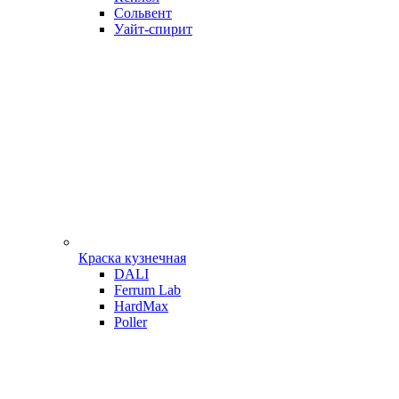
Сольвент
Уайт-спирит
Краска кузнечная
DALI
Ferrum Lab
HardMax
Poller