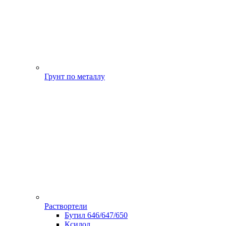
Грунт по металлу
Раствортели
Бутил 646/647/650
Ксилол