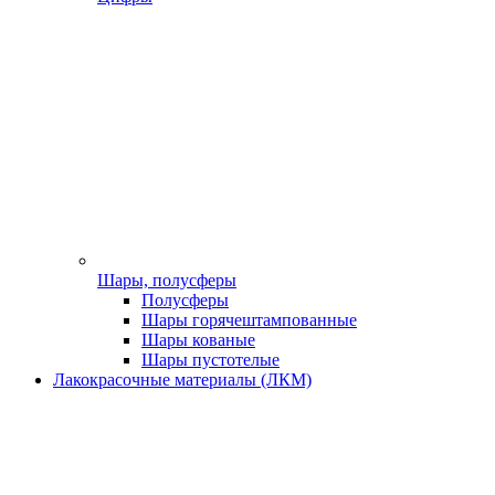
Шары, полусферы
Полусферы
Шары горячештампованные
Шары кованые
Шары пустотелые
Лакокрасочные материалы (ЛКМ)