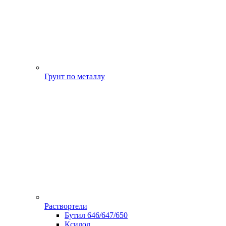
Грунт по металлу
Раствортели
Бутил 646/647/650
Ксилол