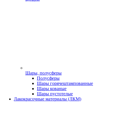
Шары, полусферы
Полусферы
Шары горячештампованные
Шары кованые
Шары пустотелые
Лакокрасочные материалы (ЛКМ)