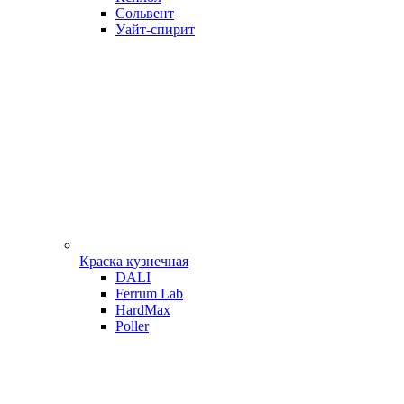
Сольвент
Уайт-спирит
Краска кузнечная
DALI
Ferrum Lab
HardMax
Poller