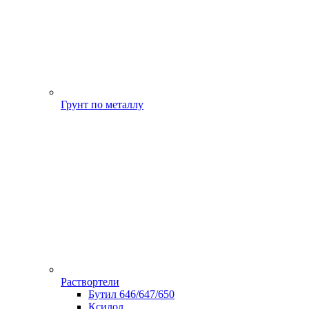
Грунт по металлу
Раствортели
Бутил 646/647/650
Ксилол