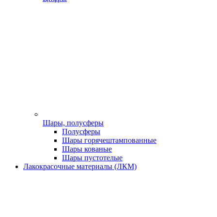
Шары, полусферы
Полусферы
Шары горячештампованные
Шары кованые
Шары пустотелые
Лакокрасочные материалы (ЛКМ)