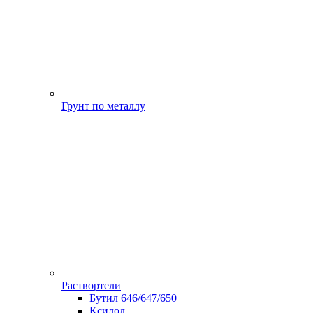
Грунт по металлу
Раствортели
Бутил 646/647/650
Ксилол