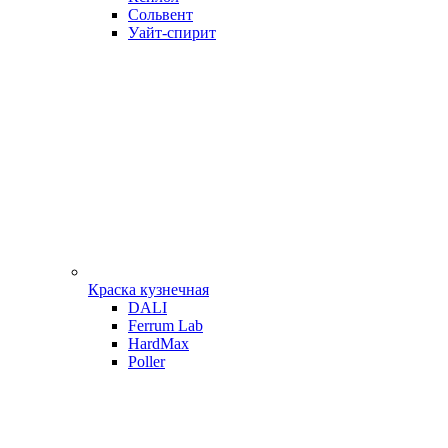
Сольвент
Уайт-спирит
Краска кузнечная
DALI
Ferrum Lab
HardMax
Poller