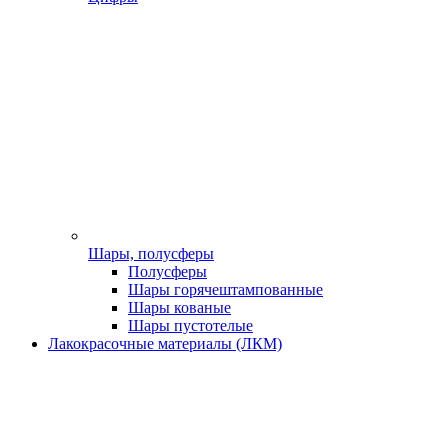
Шары, полусферы
Полусферы
Шары горячештампованные
Шары кованые
Шары пустотелые
Лакокрасочные материалы (ЛКМ)