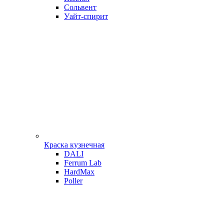
Сольвент
Уайт-спирит
Краска кузнечная
DALI
Ferrum Lab
HardMax
Poller