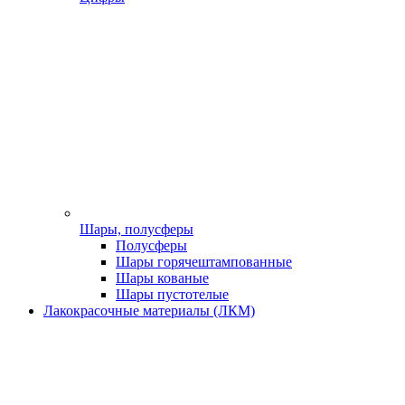
Шары, полусферы
Полусферы
Шары горячештампованные
Шары кованые
Шары пустотелые
Лакокрасочные материалы (ЛКМ)