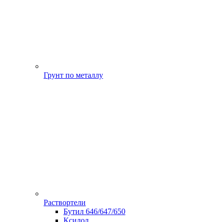
Грунт по металлу
Раствортели
Бутил 646/647/650
Ксилол