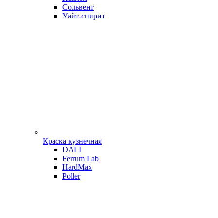
Сольвент
Уайт-спирит
Краска кузнечная
DALI
Ferrum Lab
HardMax
Poller