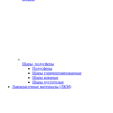
Шары, полусферы
Полусферы
Шары горячештампованные
Шары кованые
Шары пустотелые
Лакокрасочные материалы (ЛКМ)