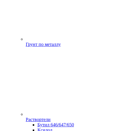
Грунт по металлу
Раствортели
Бутил 646/647/650
Ксилол