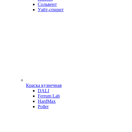
Сольвент
Уайт-спирит
Краска кузнечная
DALI
Ferrum Lab
HardMax
Poller