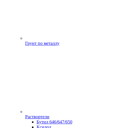
Грунт по металлу
Раствортели
Бутил 646/647/650
Ксилол