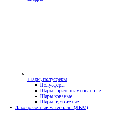
Шары, полусферы
Полусферы
Шары горячештампованные
Шары кованые
Шары пустотелые
Лакокрасочные материалы (ЛКМ)