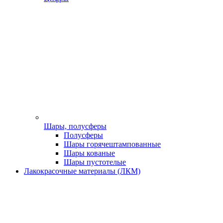
Шары, полусферы
Полусферы
Шары горячештампованные
Шары кованые
Шары пустотелые
Лакокрасочные материалы (ЛКМ)