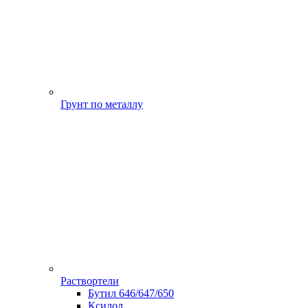
Грунт по металлу
Раствортели
Бутил 646/647/650
Ксилол