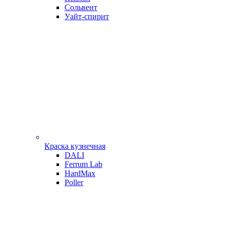
Сольвент
Уайт-спирит
Краска кузнечная
DALI
Ferrum Lab
HardMax
Poller