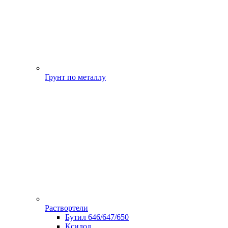
Грунт по металлу
Раствортели
Бутил 646/647/650
Ксилол