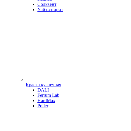
Сольвент
Уайт-спирит
Краска кузнечная
DALI
Ferrum Lab
HardMax
Poller