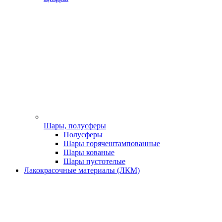
Шары, полусферы
Полусферы
Шары горячештампованные
Шары кованые
Шары пустотелые
Лакокрасочные материалы (ЛКМ)