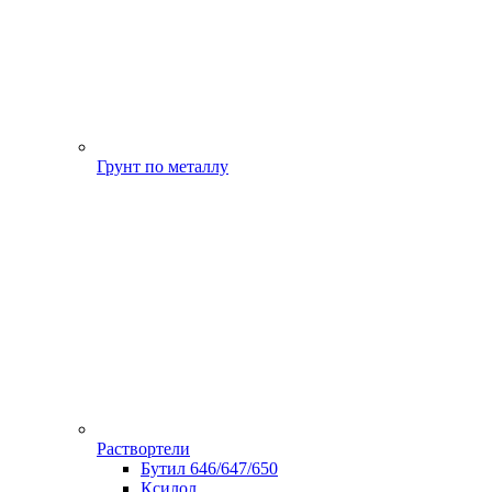
Грунт по металлу
Раствортели
Бутил 646/647/650
Ксилол