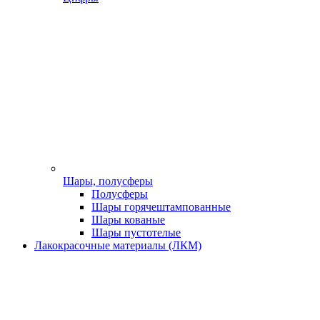
Шары, полусферы
Полусферы
Шары горячештампованные
Шары кованые
Шары пустотелые
Лакокрасочные материалы (ЛКМ)