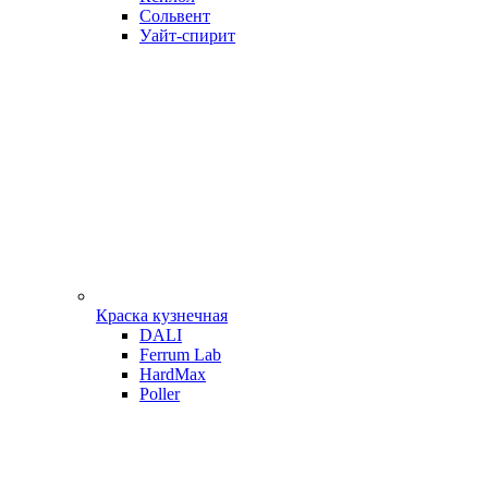
Сольвент
Уайт-спирит
Краска кузнечная
DALI
Ferrum Lab
HardMax
Poller