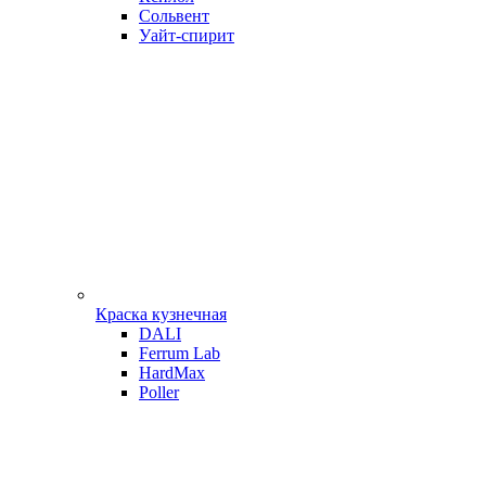
Сольвент
Уайт-спирит
Краска кузнечная
DALI
Ferrum Lab
HardMax
Poller