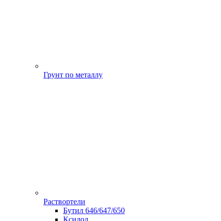
Грунт по металлу
Раствортели
Бутил 646/647/650
Ксилол