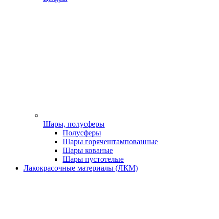
Шары, полусферы
Полусферы
Шары горячештампованные
Шары кованые
Шары пустотелые
Лакокрасочные материалы (ЛКМ)