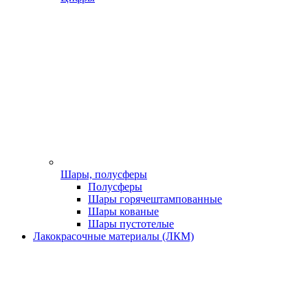
Шары, полусферы
Полусферы
Шары горячештампованные
Шары кованые
Шары пустотелые
Лакокрасочные материалы (ЛКМ)