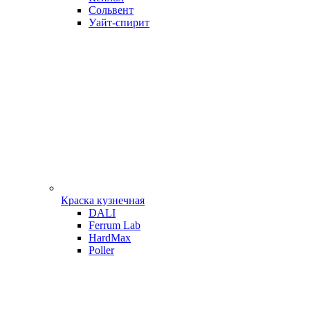
Сольвент
Уайт-спирит
Краска кузнечная
DALI
Ferrum Lab
HardMax
Poller