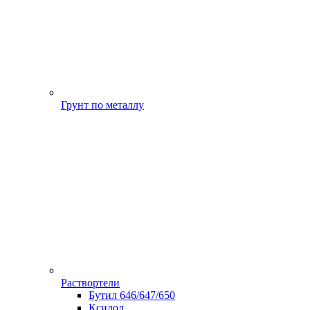
Грунт по металлу
Раствортели
Бутил 646/647/650
Ксилол