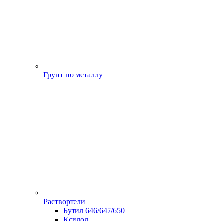
Грунт по металлу
Раствортели
Бутил 646/647/650
Ксилол