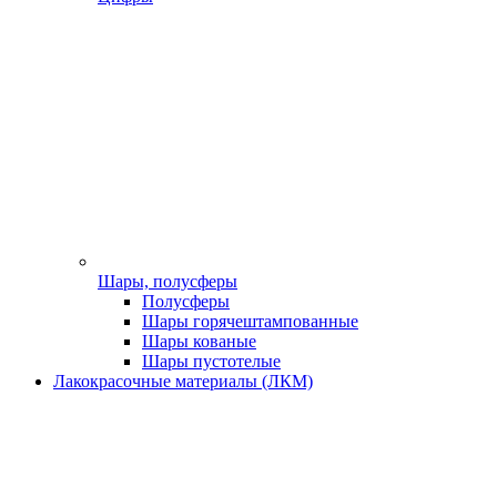
Шары, полусферы
Полусферы
Шары горячештампованные
Шары кованые
Шары пустотелые
Лакокрасочные материалы (ЛКМ)