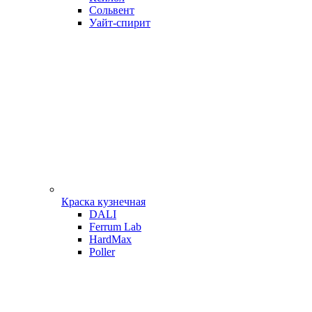
Сольвент
Уайт-спирит
Краска кузнечная
DALI
Ferrum Lab
HardMax
Poller