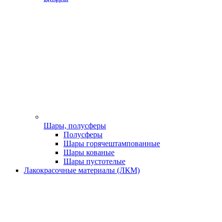
Шары, полусферы
Полусферы
Шары горячештампованные
Шары кованые
Шары пустотелые
Лакокрасочные материалы (ЛКМ)