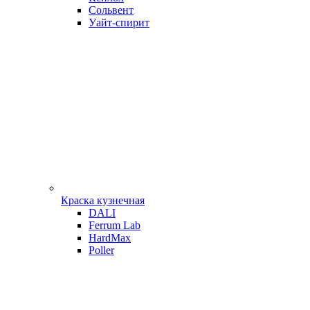
Сольвент
Уайт-спирит
Краска кузнечная
DALI
Ferrum Lab
HardMax
Poller