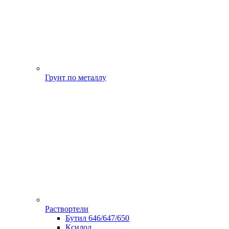
Грунт по металлу
Раствортели
Бутил 646/647/650
Ксилол