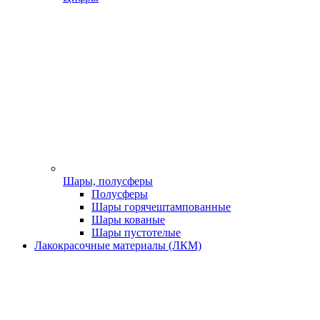
Шары, полусферы
Полусферы
Шары горячештампованные
Шары кованые
Шары пустотелые
Лакокрасочные материалы (ЛКМ)