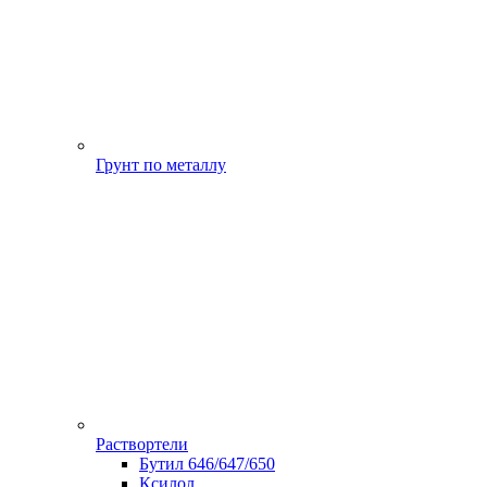
Грунт по металлу
Раствортели
Бутил 646/647/650
Ксилол