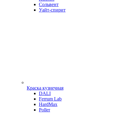
Сольвент
Уайт-спирит
Краска кузнечная
DALI
Ferrum Lab
HardMax
Poller