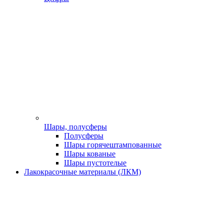
Шары, полусферы
Полусферы
Шары горячештампованные
Шары кованые
Шары пустотелые
Лакокрасочные материалы (ЛКМ)