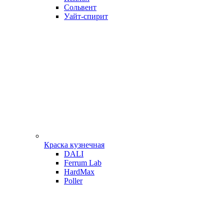
Сольвент
Уайт-спирит
Краска кузнечная
DALI
Ferrum Lab
HardMax
Poller