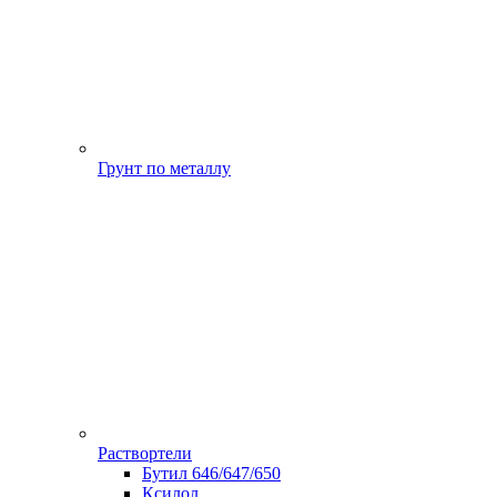
Грунт по металлу
Раствортели
Бутил 646/647/650
Ксилол