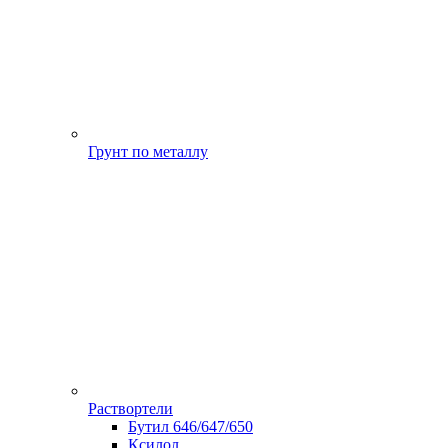
Грунт по металлу
Раствортели
Бутил 646/647/650
Ксилол