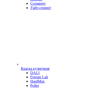
Сольвент
Уайт-спирит
Краска кузнечная
DALI
Ferrum Lab
HardMax
Poller