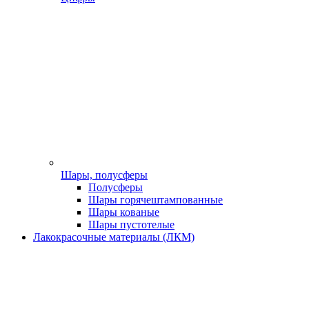
Шары, полусферы
Полусферы
Шары горячештампованные
Шары кованые
Шары пустотелые
Лакокрасочные материалы (ЛКМ)