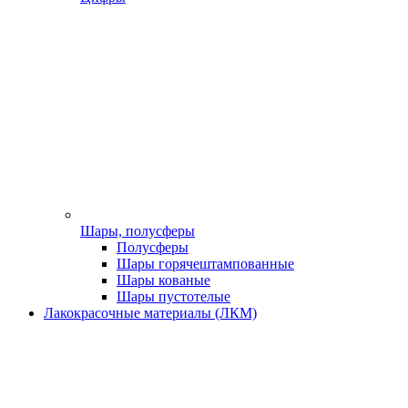
Шары, полусферы
Полусферы
Шары горячештампованные
Шары кованые
Шары пустотелые
Лакокрасочные материалы (ЛКМ)