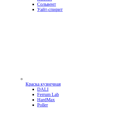
Сольвент
Уайт-спирит
Краска кузнечная
DALI
Ferrum Lab
HardMax
Poller