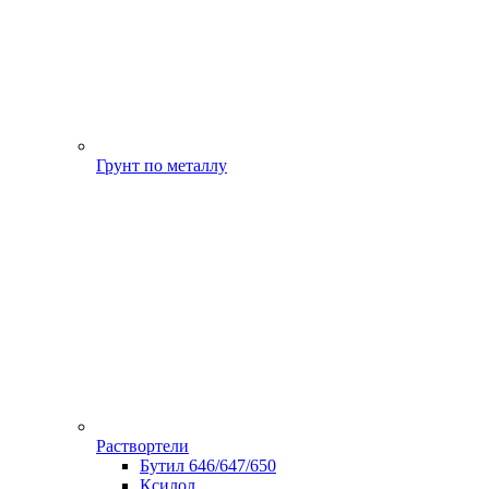
Грунт по металлу
Раствортели
Бутил 646/647/650
Ксилол