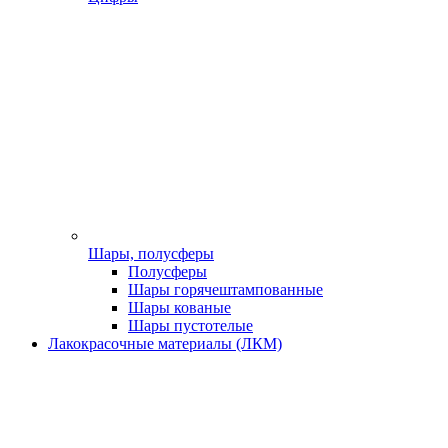
Шары, полусферы
Полусферы
Шары горячештампованные
Шары кованые
Шары пустотелые
Лакокрасочные материалы (ЛКМ)