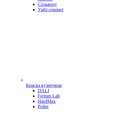
Сольвент
Уайт-спирит
Краска кузнечная
DALI
Ferrum Lab
HardMax
Poller