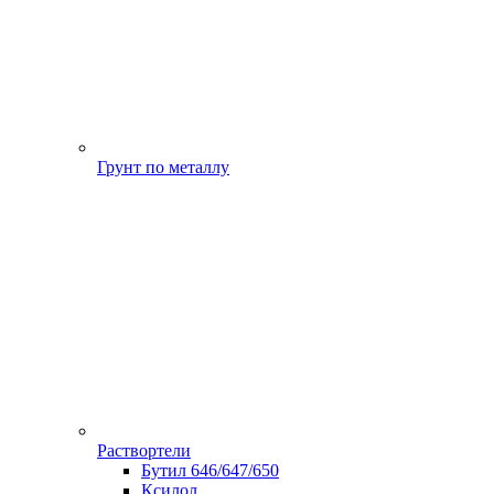
Грунт по металлу
Раствортели
Бутил 646/647/650
Ксилол