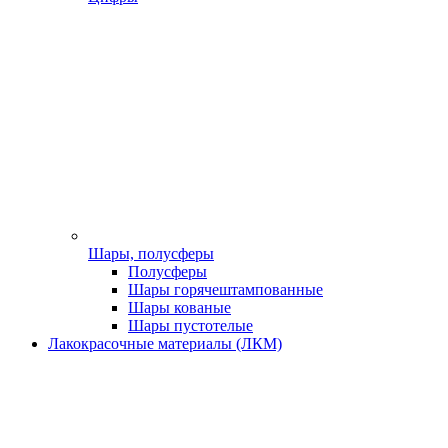
Шары, полусферы
Полусферы
Шары горячештампованные
Шары кованые
Шары пустотелые
Лакокрасочные материалы (ЛКМ)