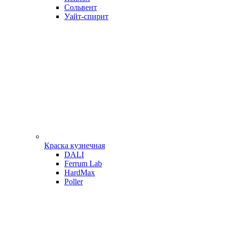
Сольвент
Уайт-спирит
Краска кузнечная
DALI
Ferrum Lab
HardMax
Poller