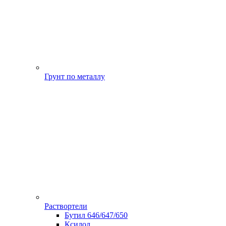
Грунт по металлу
Раствортели
Бутил 646/647/650
Ксилол