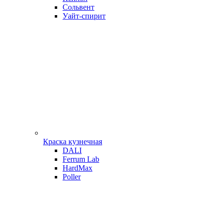
Сольвент
Уайт-спирит
Краска кузнечная
DALI
Ferrum Lab
HardMax
Poller