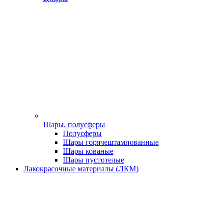
Шары, полусферы
Полусферы
Шары горячештампованные
Шары кованые
Шары пустотелые
Лакокрасочные материалы (ЛКМ)