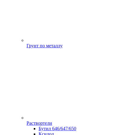
Грунт по металлу
Раствортели
Бутил 646/647/650
Ксилол