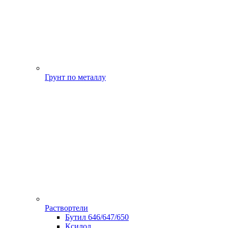
Грунт по металлу
Раствортели
Бутил 646/647/650
Ксилол