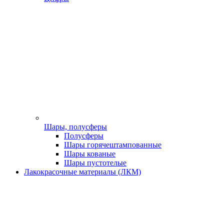
Шары, полусферы
Полусферы
Шары горячештампованные
Шары кованые
Шары пустотелые
Лакокрасочные материалы (ЛКМ)