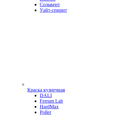
Сольвент
Уайт-спирит
Краска кузнечная
DALI
Ferrum Lab
HardMax
Poller