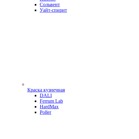
Сольвент
Уайт-спирит
Краска кузнечная
DALI
Ferrum Lab
HardMax
Poller