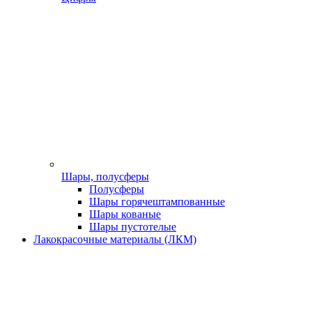
Шары, полусферы
Полусферы
Шары горячештампованные
Шары кованые
Шары пустотелые
Лакокрасочные материалы (ЛКМ)