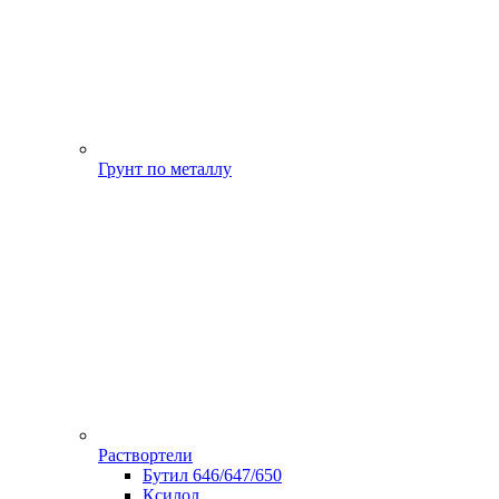
Грунт по металлу
Раствортели
Бутил 646/647/650
Ксилол