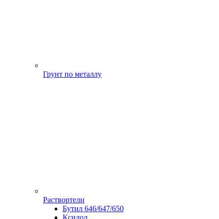
Грунт по металлу
Раствортели
Бутил 646/647/650
Ксилол