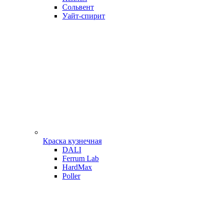
Сольвент
Уайт-спирит
Краска кузнечная
DALI
Ferrum Lab
HardMax
Poller