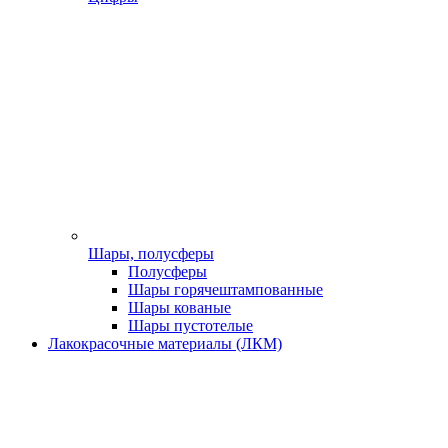
Шары, полусферы
Полусферы
Шары горячештампованные
Шары кованые
Шары пустотелые
Лакокрасочные материалы (ЛКМ)