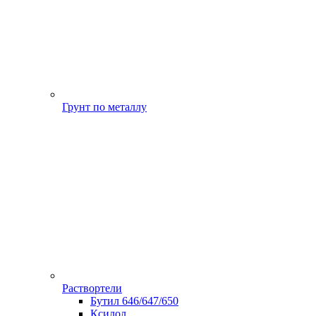
Грунт по металлу
Раствортели
Бутил 646/647/650
Ксилол