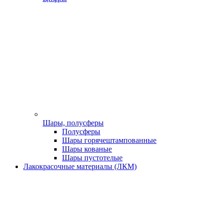
Шары, полусферы
Полусферы
Шары горячештампованные
Шары кованые
Шары пустотелые
Лакокрасочные материалы (ЛКМ)