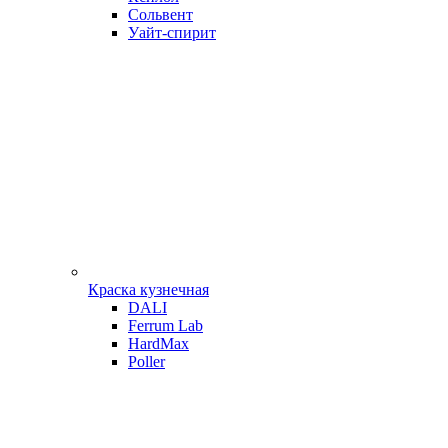
Сольвент
Уайт-спирит
Краска кузнечная
DALI
Ferrum Lab
HardMax
Poller