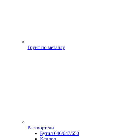
Грунт по металлу
Раствортели
Бутил 646/647/650
Ксилол