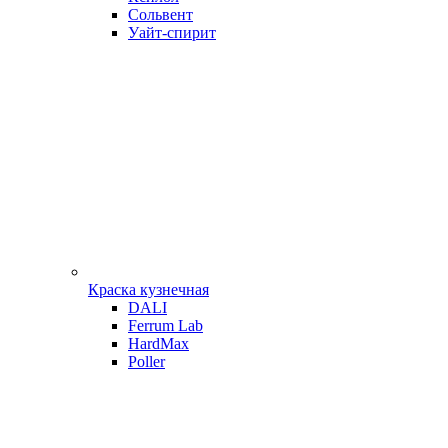
Сольвент
Уайт-спирит
Краска кузнечная
DALI
Ferrum Lab
HardMax
Poller