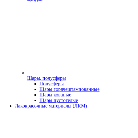
Шары, полусферы
Полусферы
Шары горячештампованные
Шары кованые
Шары пустотелые
Лакокрасочные материалы (ЛКМ)