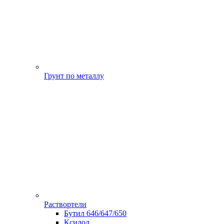
Грунт по металлу
Раствортели
Бутил 646/647/650
Ксилол