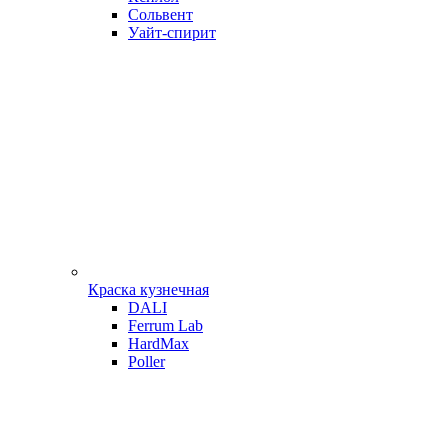
Сольвент
Уайт-спирит
Краска кузнечная
DALI
Ferrum Lab
HardMax
Poller