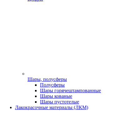
Шары, полусферы
Полусферы
Шары горячештампованные
Шары кованые
Шары пустотелые
Лакокрасочные материалы (ЛКМ)