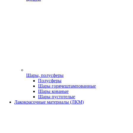
Шары, полусферы
Полусферы
Шары горячештампованные
Шары кованые
Шары пустотелые
Лакокрасочные материалы (ЛКМ)