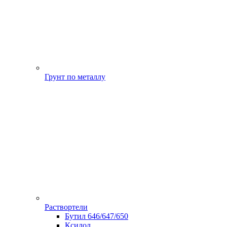
Грунт по металлу
Раствортели
Бутил 646/647/650
Ксилол