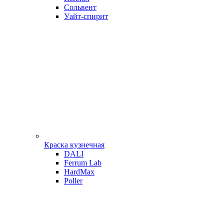
Сольвент
Уайт-спирит
Краска кузнечная
DALI
Ferrum Lab
HardMax
Poller