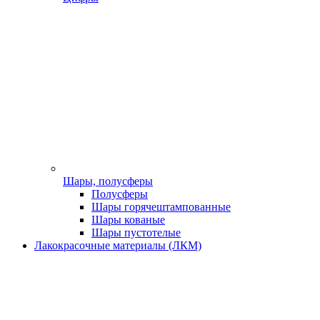
Шары, полусферы
Полусферы
Шары горячештампованные
Шары кованые
Шары пустотелые
Лакокрасочные материалы (ЛКМ)