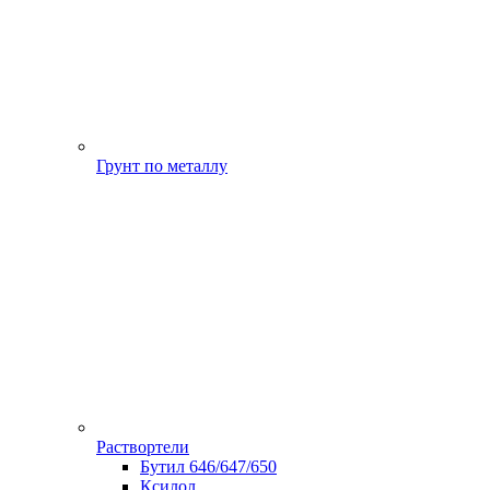
Грунт по металлу
Раствортели
Бутил 646/647/650
Ксилол