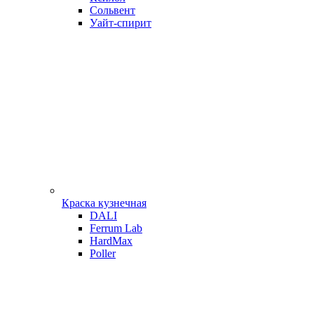
Сольвент
Уайт-спирит
Краска кузнечная
DALI
Ferrum Lab
HardMax
Poller