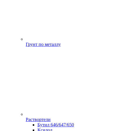
Грунт по металлу
Раствортели
Бутил 646/647/650
Ксилол