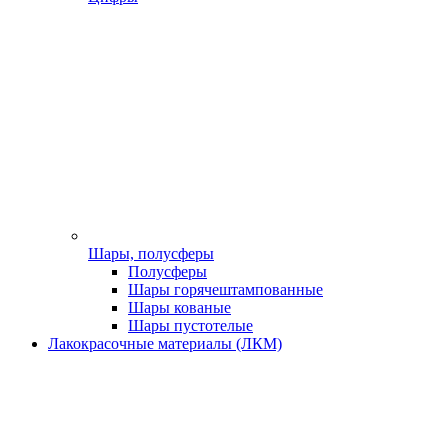
Шары, полусферы
Полусферы
Шары горячештампованные
Шары кованые
Шары пустотелые
Лакокрасочные материалы (ЛКМ)