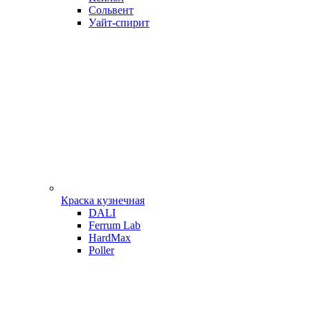
Сольвент
Уайт-спирит
Краска кузнечная
DALI
Ferrum Lab
HardMax
Poller