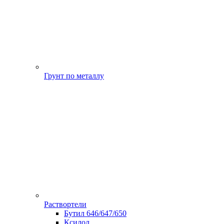
Грунт по металлу
Раствортели
Бутил 646/647/650
Ксилол