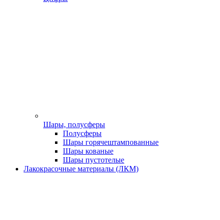
Шары, полусферы
Полусферы
Шары горячештампованные
Шары кованые
Шары пустотелые
Лакокрасочные материалы (ЛКМ)