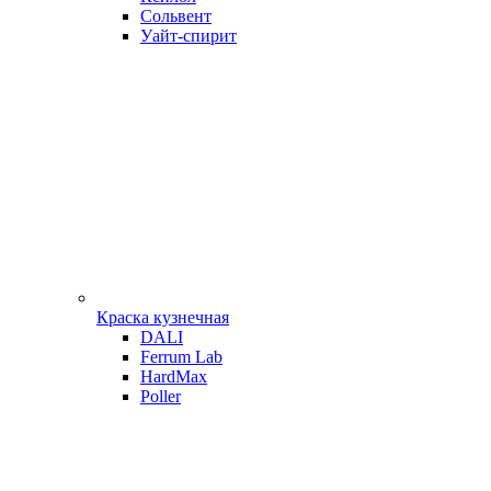
Сольвент
Уайт-спирит
Краска кузнечная
DALI
Ferrum Lab
HardMax
Poller