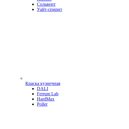
Сольвент
Уайт-спирит
Краска кузнечная
DALI
Ferrum Lab
HardMax
Poller