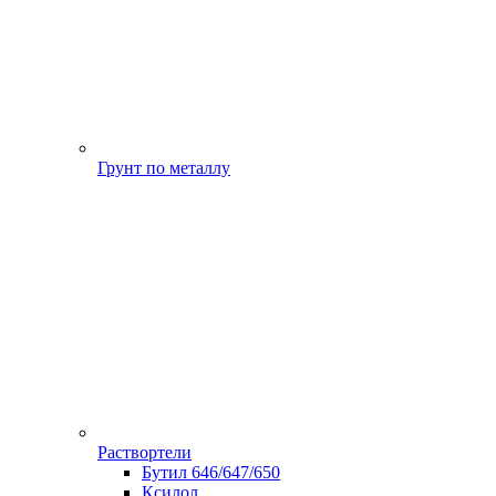
Грунт по металлу
Раствортели
Бутил 646/647/650
Ксилол