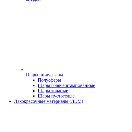
Шары, полусферы
Полусферы
Шары горячештампованные
Шары кованые
Шары пустотелые
Лакокрасочные материалы (ЛКМ)