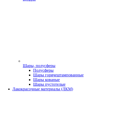
Шары, полусферы
Полусферы
Шары горячештампованные
Шары кованые
Шары пустотелые
Лакокрасочные материалы (ЛКМ)