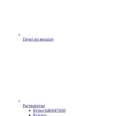
Грунт по металлу
Раствортели
Бутил 646/647/650
Ксилол