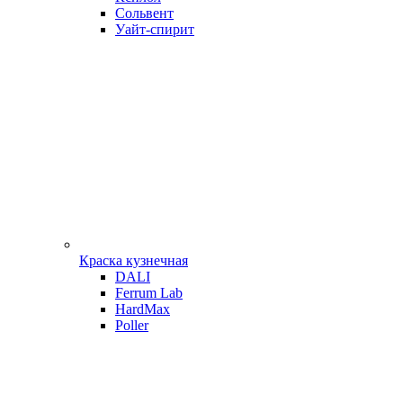
Сольвент
Уайт-спирит
Краска кузнечная
DALI
Ferrum Lab
HardMax
Poller