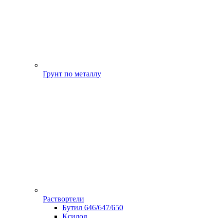
Грунт по металлу
Раствортели
Бутил 646/647/650
Ксилол