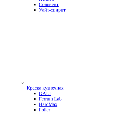
Сольвент
Уайт-спирит
Краска кузнечная
DALI
Ferrum Lab
HardMax
Poller