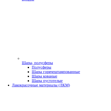
Шары, полусферы
Полусферы
Шары горячештампованные
Шары кованые
Шары пустотелые
Лакокрасочные материалы (ЛКМ)