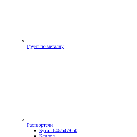
Грунт по металлу
Раствортели
Бутил 646/647/650
Ксилол