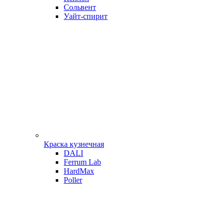
Сольвент
Уайт-спирит
Краска кузнечная
DALI
Ferrum Lab
HardMax
Poller