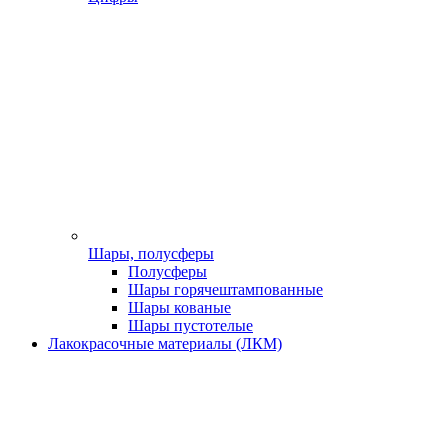
Шары, полусферы
Полусферы
Шары горячештампованные
Шары кованые
Шары пустотелые
Лакокрасочные материалы (ЛКМ)