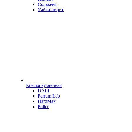
Сольвент
Уайт-спирит
Краска кузнечная
DALI
Ferrum Lab
HardMax
Poller