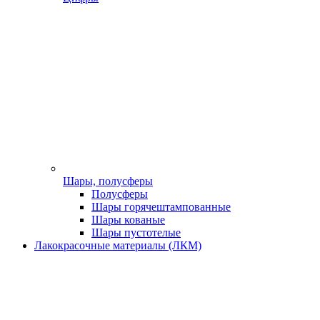
Шары, полусферы
Полусферы
Шары горячештампованные
Шары кованые
Шары пустотелые
Лакокрасочные материалы (ЛКМ)