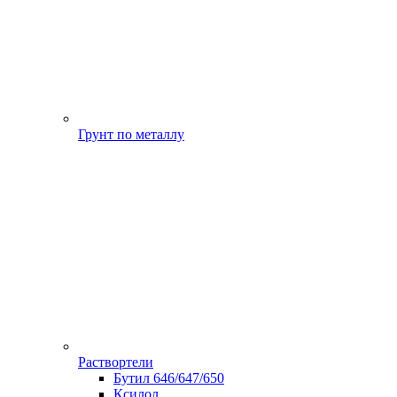
Грунт по металлу
Раствортели
Бутил 646/647/650
Ксилол