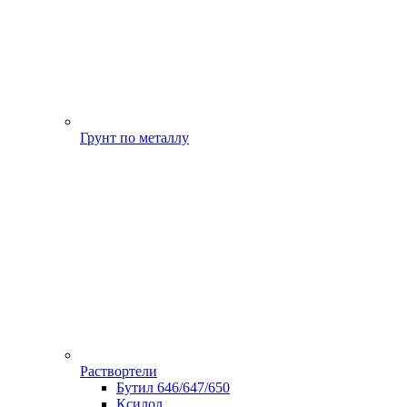
Грунт по металлу
Раствортели
Бутил 646/647/650
Ксилол