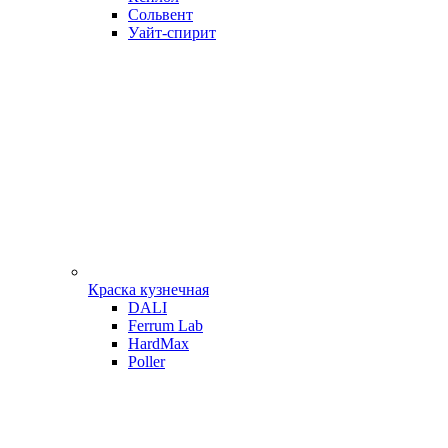
Сольвент
Уайт-спирит
Краска кузнечная
DALI
Ferrum Lab
HardMax
Poller