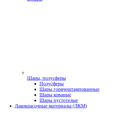
Шары, полусферы
Полусферы
Шары горячештампованные
Шары кованые
Шары пустотелые
Лакокрасочные материалы (ЛКМ)