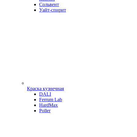
Сольвент
Уайт-спирит
Краска кузнечная
DALI
Ferrum Lab
HardMax
Poller