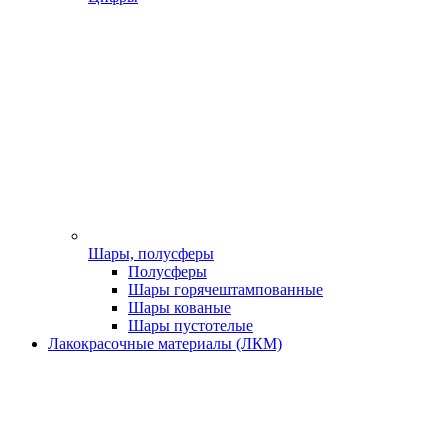
Шары, полусферы
Полусферы
Шары горячештампованные
Шары кованые
Шары пустотелые
Лакокрасочные материалы (ЛКМ)