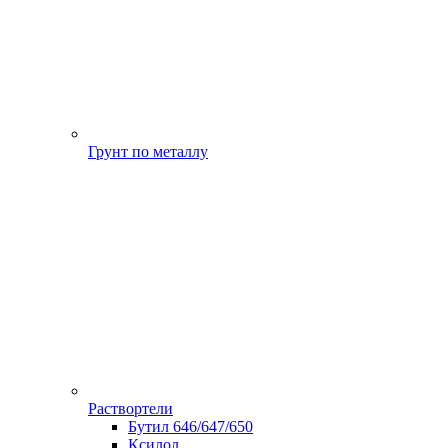
Грунт по металлу
Раствортели
Бутил 646/647/650
Ксилол