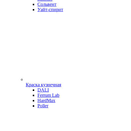
Сольвент
Уайт-спирит
Краска кузнечная
DALI
Ferrum Lab
HardMax
Poller