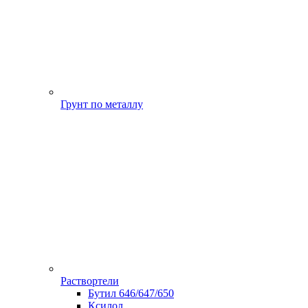
Грунт по металлу
Раствортели
Бутил 646/647/650
Ксилол