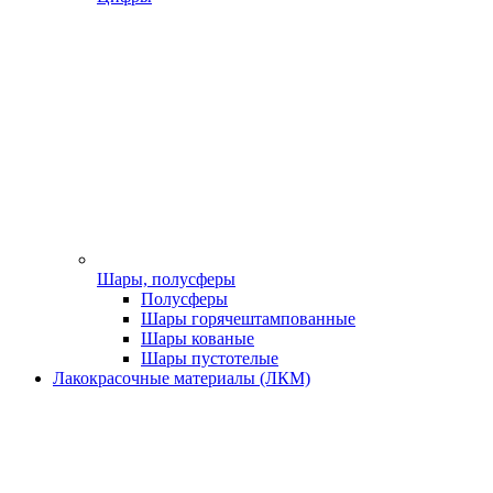
Шары, полусферы
Полусферы
Шары горячештампованные
Шары кованые
Шары пустотелые
Лакокрасочные материалы (ЛКМ)